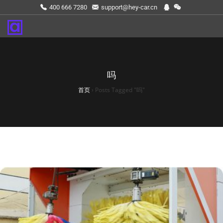
400 666 7280
support@hey-car.cn
吗
首页
›
Posts Tagged "吗"