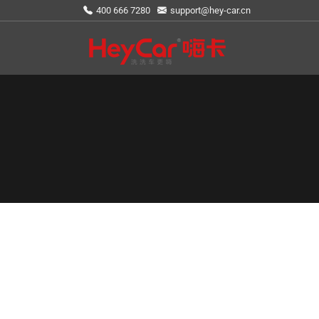
400 666 7280
support@hey-car.cn