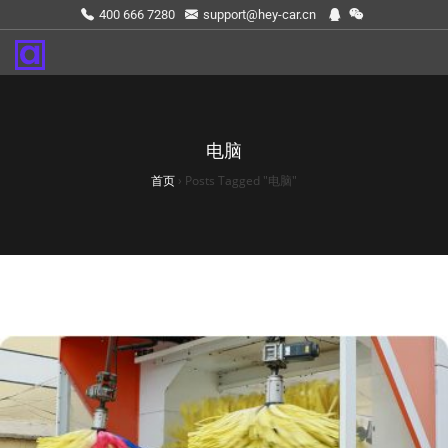
400 666 7280
support@hey-car.cn
电脑
首页
›
Posts Tagged "电脑"