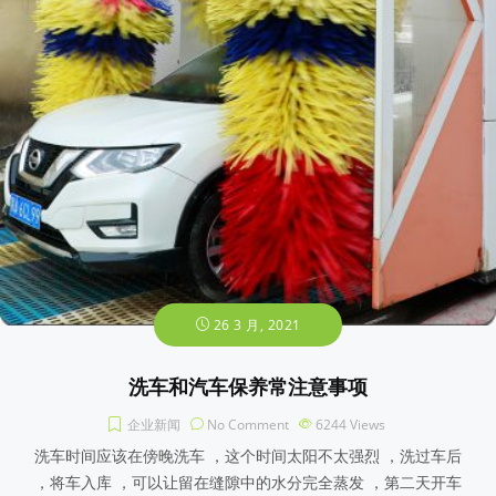
26 3 月, 2021
洗车和汽车保养常注意事项
企业新闻
No Comment
6244
Views
洗车时间应该在傍晚洗车 ，这个时间太阳不太强烈 ，洗过车后
，将车入库 ，可以让留在缝隙中的水分完全蒸发 ，第二天开车