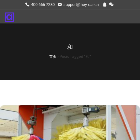
400 666 7280
support@hey-car.cn
和
首页
›
Posts Tagged "和"