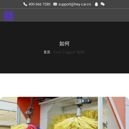
400 666 7280
support@hey-car.cn
如何
首页
›
Posts Tagged "如何"