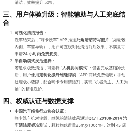
清洁，效率提升 50%。
三、用户体验升级：智能辅助与人工兜底结
合
可视化清洁报告
：
洗车结束后，“嗨卡洗车” APP 推送
死角清洁特写照片
（如轮毂
内侧、车窗导轨），用户可直观对比清洁前后效果，不满意可
申请
24 小时内免费复洗
。
半自动模式灵活选择
：
若追求极致清洁，可选择 “
人机协同模式
”：设备完成基础冲洗
后，用户使用
定制化微纤维缝隙刷
（APP 商城免费领取）手动
处理极小缝隙，配合嗨卡专用清洁剂，实现 “机器为主、人工为
辅” 的精准洗护。
四、权威认证与数据支撑
中国汽车维修行业协会认证
：
嗨卡洗车机对轮毂、缝隙的清洁效果通过
QC/T 29108-2014 汽
车清洁度标准
测试，颗粒物残留量≤5mg/100cm²，达到 4S 店