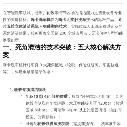
在智能洗车领域，缝隙、轮毂等细节区域的清洁能力是衡量设备专业
性的关键指标。
嗨卡洗车机
作为
嗨卡无接触洗车
技术的标杆产品，通
过
五维立体清洁系统 + 智能靶向技术
，实现传统人工洗车难以企及的
死角清洁效果，服务覆盖全国超 200 个城市网点，无论何种车型均能
焕发如新。
一、死角清洁的技术突破：五大核心解决方
案
嗨卡洗车机针对车身 9 大死角区域（轮毂、保险杠缝隙、车窗轨道
等），构建全场景清洁体系：
轮毂专项清洁模块
配备
10 组 45° 倾斜喷嘴
，形成 “环抱式水刀矩阵”，直射
轮毂内侧及刹车盘缝隙，水压智能提升至 120bar（普通
区域 80bar），可清除 60μm 以上的顽固污渍（如刹车
粉尘、沥青颗粒）；
可选配
轮毂镀膜预洗功能
（需提前预约），洗车液中添