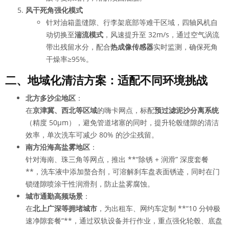
风干死角强化模式
针对油箱盖缝隙、行李架底部等难干区域，四轴风机自
动切换至
湍流模式
，风速提升至 32m/s，通过空气涡流
带出残留水分，配合
热成像传感器
实时监测，确保死角
干燥率≥95%。
二、地域化清洁方案：适配不同环境挑战
北方多沙尘地区
：
在
京津冀、西北等区域
的嗨卡网点，标配
预过滤泥沙分离系统
（精度 50μm），避免管道堵塞的同时，提升轮毂缝隙的清洁
效率，单次洗车可减少 80% 的沙尘残留。
南方沿海高盐雾地区
：
针对海南、珠三角等网点，推出 **“除锈 + 润滑” 深度套餐
**，洗车液中添加螯合剂，可溶解刹车盘表面锈迹，同时在门
锁缝隙喷涂干性润滑剂，防止盐雾腐蚀。
城市通勤高频场景
：
在
北上广深等拥堵城市
，为出租车、网约车定制 **“10 分钟极
速净隙套餐”**，通过双轨设备并行作业，重点强化轮毂、底盘