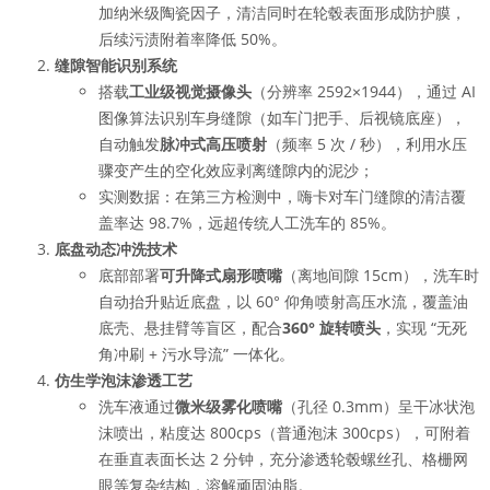
加纳米级陶瓷因子，清洁同时在轮毂表面形成防护膜，
后续污渍附着率降低 50%。
缝隙智能识别系统
搭载
工业级视觉摄像头
（分辨率 2592×1944），通过 AI
图像算法识别车身缝隙（如车门把手、后视镜底座），
自动触发
脉冲式高压喷射
（频率 5 次 / 秒），利用水压
骤变产生的空化效应剥离缝隙内的泥沙；
实测数据：在第三方检测中，嗨卡对车门缝隙的清洁覆
盖率达 98.7%，远超传统人工洗车的 85%。
底盘动态冲洗技术
底部部署
可升降式扇形喷嘴
（离地间隙 15cm），洗车时
自动抬升贴近底盘，以 60° 仰角喷射高压水流，覆盖油
底壳、悬挂臂等盲区，配合
360° 旋转喷头
，实现 “无死
角冲刷 + 污水导流” 一体化。
仿生学泡沫渗透工艺
洗车液通过
微米级雾化喷嘴
（孔径 0.3mm）呈干冰状泡
沫喷出，粘度达 800cps（普通泡沫 300cps），可附着
在垂直表面长达 2 分钟，充分渗透轮毂螺丝孔、格栅网
眼等复杂结构，溶解顽固油脂。