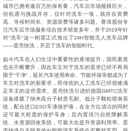
城市已拥有逾百万的保有量，汽车后市场规模巨大，
但机遇与挑战并存，仅针对洗车一项，就存在资费
高、等候时间长、资源浪费等诸多问题。赛浪股份专
注汽车后市场服务综合技术研发多年，并于2019年针
对“洗车”这一刚需正式推出了24H智能无人洗车品牌
——蛋壳快洗，开启了洗车的智能时代。
如今汽车在人们生活中重要性的逐渐提升，国民素质
也在不断攀升，因此车主对于洗车的需求已经不再局
限于“干净”，延长汽车使用寿命、节能环保等都成为了
车主对洗车的新要求，而传统的人工洗车已经很难满
足车主的这些需求。蛋壳快洗引进的德国GMTC洗车
设备搭载了纳米高分子材质毛刷、低分子颗粒喷淋系
统，配合进口ESO车漆保护液，在全方位清洁的同时
还可最大程度的保护车身；且内置排污自然降解系
统、水资源回收系统，可最大化提升资源利用率。蛋
壳快洗自主研发的AI智能洗车系统会不断对车型、环