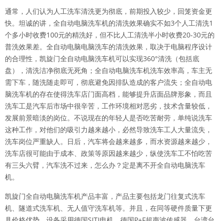
通常，人们认为人工洗车清洗更为彻底，前期投入较少，回笼资金更
快。坦诚的讲，
全自动电脑洗车机
的清洗效果确实不如3个人工清洗1
个多小时收费100元的精洗好，但不比人工清洗半小时收费20-30元的
普洗效果差。全自动电脑电脑洗车的清洗效果，取决于电脑程序设计
的合理性，
凯旋门全自动电脑
洗车机可以实现360°清洗（包括底
盘），清洗洁净彻底无死角；全自动电脑洗车机洗车效率高，车主无
需下车，随洗随走即可，彻底避免因排队造成的客户流失；全自动电
脑洗车机的存在使得洗车店门面高档，能够提升店面品牌形象，而且
洗车工是汽车后市场中很辛苦，工作环境相对恶劣，技术含量较低，
发展前景暗淡的岗位。不说现在的年轻人是否吃苦耐劳，单纯说洗车
这种工作，对他们的吸引力越来越小，必然导致洗车工人大量流失，
洗车岗位严重缺人。日后，汽车将会越来越多，而水资源越来越少，
洗车店很可能由于成本、政策等原因越来越少，纵使洗车工不怕吃苦
有三头六臂，汽车洗不过来，怎么办？定是离不开全自动电脑洗车
机。
凯旋门全自动电脑洗车机产品丰富，产品主要包括龙门往复式洗车
机、隧道式洗车机、无人值守洗车机等。并且，在同等硬件质量下更
具价格优势。设备采用德国SITI电机、德国P+F超声波传感器、台湾台