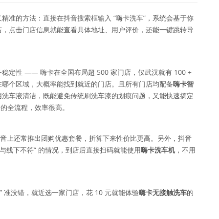
精准的方法：直接在抖音搜索框输入 “嗨卡洗车”，系统会基于你
店，点击门店信息就能查看具体地址、用户评价，还能一键跳转导
性 —— 嗨卡在全国布局超 500 家门店，仅武汉就有 100 +
在哪个区域，大概率能找到就近的门店。且所有门店均配备
嗨卡智
用洗车液清洁，既能避免传统刷洗车漆的划痕问题，又能快速搞定
干的全流程，效率很高。
，抖音上还常推出团购优惠套餐，折算下来性价比更高。另外，抖音
与线下不符” 的情况，到店后直接扫码就能使用
嗨卡洗车机
，不用
 准没错，就近选一家门店，花 10 元就能体验
嗨卡无接触洗车
的