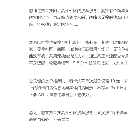
想通过抖音找附近高性价比的洗车服务，其实有个简单又
的实时定位，自动筛选并展示附近的
嗨卡无接触洗车
门
航，轻松找到最近的洗车点。
之所以推荐优先搜 “嗨卡洗车”，核心在于其性价比和服务稳定
家，覆盖社区、商圈、加油站等高频用车场景，无论你
能洗车机
，采用无接触清洗技术，通过高压水流配合专
车身缝隙、轮毂等细节，5-8 分钟就能完成从冲洗到风
更关键的是价格亲民，嗨卡洗车单次服务仅需 10 元
上的嗨卡门店信息均与实体门店同步，不存在 “线上展示
下载 APP，操作简单对新手也友好。
总之，想在抖音找高性价比洗车服务，直接搜 “嗨卡洗车”
高效与省心，不妨试试！