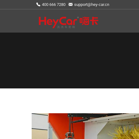
400 666 7280
support@hey-car.cn