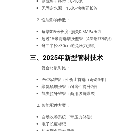
庭院多车移位：8-10米
无固定水源：15米+快接延长管
性能影响参数：
每增加5米长度≈损失0.5MPa压力
超过15米需选增强型管（4层钢丝编织）
弯曲半径≥30cm避免压力损耗
三、2025年新型管材技术
复合材质对比：
PVC标准管：性价比首选（寿命3年）
聚氨酯增强管：耐磨性提升2倍
凯夫拉纤维管：商用级抗爆裂
智能配件方案：
自动收卷系统（带压力补偿）
电子长度标记
防冻型冬季专用管